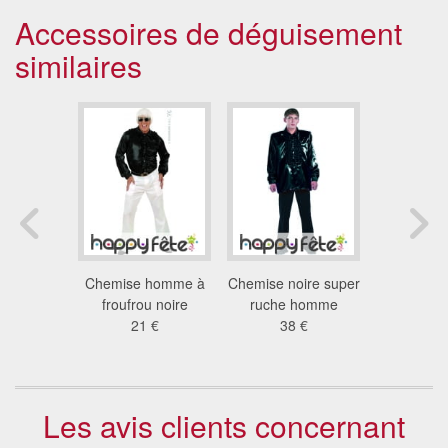
Accessoires de déguisement
similaires
prisonnier
Chemise homme à
Chemise noire super
Chemise d
 €
froufrou noire
ruche homme
22
21 €
38 €
Les avis clients concernant