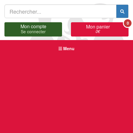
0
Mon compte
Mon panier
0
€
Se connecter
Menu