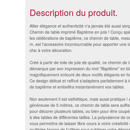
Description du produit.
Allier élégance et authenticité n'a jamais été aussi sim
Chemin de table imprimé Baptême en jute ! Conçu sp
les célébrations de baptême, ce chemin de table, mes
m, est l'accessoire incontournable pour apporter une t
chic à votre décoration.
Créé à partir de toile de jute de qualité, ce chemin de 
démarque par son impression du mot "Baptême" en bl
magnifiquement entouré de deux motifs élégants en f
Ce design délicat et raffiné s'adaptera parfaitement à
de baptême et embellira instantanément vos tables.
Nappe vanille pastel damassée
Nappe iv
1.20m x 50m
Non seulement il est esthétique, mais aussi pratique !
39 €
généreuse de 5 mètres, ce chemin de table sera suff
pour décorer plusieurs tables, ou bien pour être coupé
à des tables de différentes tailles. La polyvalence de 
vous permettra de laisser libre cours à votre créativité
multiples façons de l'utiliser pour sublimer votre déco