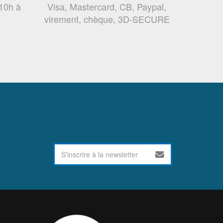
 10h à
Visa, Mastercard, CB, Paypal,
virement, chèque, 3D-SECURE