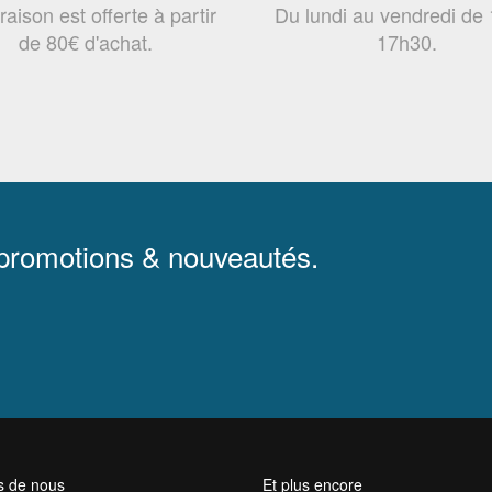
vraison est offerte à partir
Du lundi au vendredi de
de 80€ d'achat.
17h30.
 promotions & nouveautés.
s de nous
Et plus encore