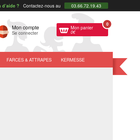
 d’aide ?
Contactez-nous au
03.66.72.19.43
0
Mon compte
Mon panier
0
€
Se connecter
FARCES
& ATTRAPES
KERMESSE