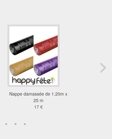
Nappe damassée de 1.20m x
Chemin de toile étoilé 
25 m
x 3m
17 €
13 €