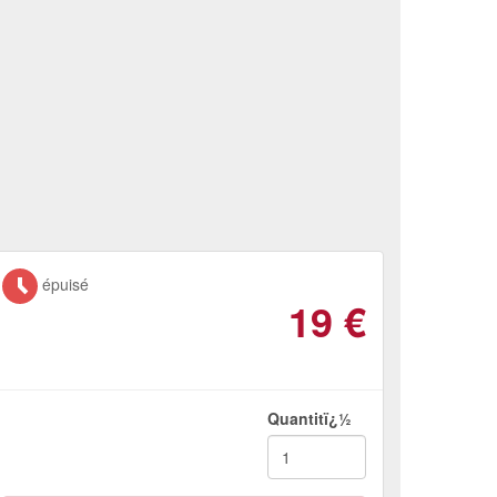
épuisé
19
€
Quantitï¿½