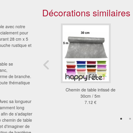
Décorations similaires
ple avec notre
écialement pour
urant 28 cm x 5
ouche rustique et
table se
anc,
orme de branche.
 toute thématique
oire pastel damassée
Chemin de table intissé de
1.20m x 6m
30cm / 5m
 Avec sa longueur
6.35 €
7.12 €
isamment long
 afin de s'adapter
ce chemin de table
 et d'imaginer de
ration de baptême.