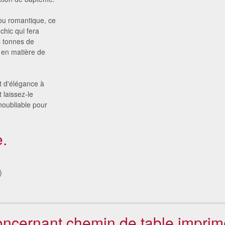
ou romantique, ce
chic qui fera
s tonnes de
t en matière de
t d'élégance à
 laissez-le
noubliable pour
.
)
concernant chemin de table impri