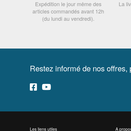
Expédition le jour même des
La li
articles commandés avant 12h
(du lundi au vendredi).
Restez informé de nos offres,
Les liens utiles
A propo