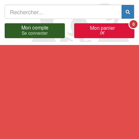
0
Mon compte
Mon panier
0
€
Se connecter