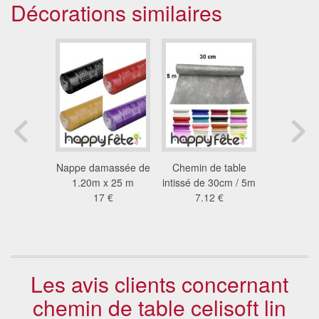
Décorations similaires
ija avec
Nappe damassée de
Chemin de table
Chemin d
hette
1.20m x 25 m
intissé de 30cm / 5m
étoilé de 
 €
17 €
7.12 €
13
Les avis clients concernant
chemin de table celisoft lin