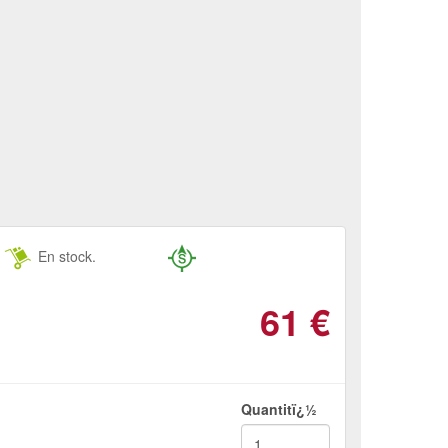
En stock.
61
€
Quantitï¿½