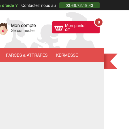
 d’aide ?
Contactez-nous au
03.66.72.19.43
0
Mon compte
Mon panier
0
€
Se connecter
FARCES
& ATTRAPES
KERMESSE