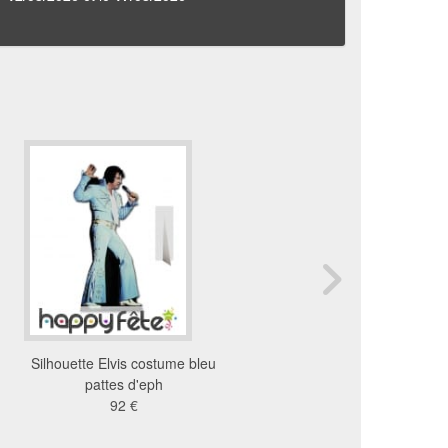
Silhouette Elvis costume bleu
Silhouette de Marilyn 
pattes d'eph
en bikini
92 €
58 €