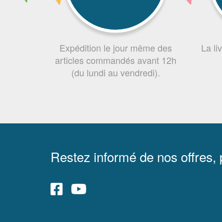
Expédition le jour même des
La li
articles commandés avant 12h
(du lundi au vendredi).
Restez informé de nos offres,