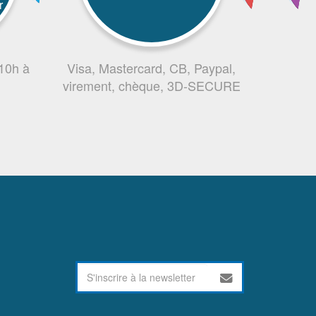
r
 10h à
Visa, Mastercard, CB, Paypal,
virement, chèque, 3D-SECURE