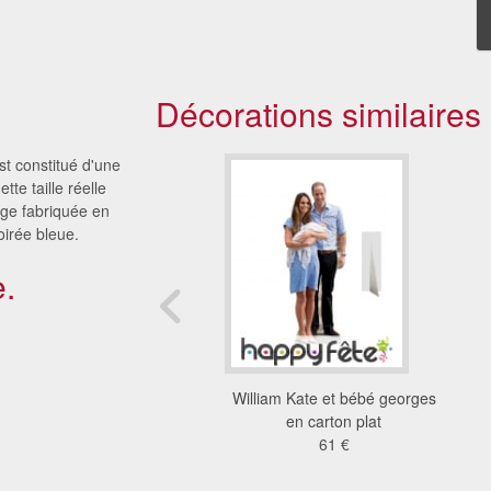
Décorations similaires
est constitué d'une
tte taille réelle
rge fabriquée en
oirée bleue.
.
e de Georges Clooney
William Kate et bébé georges
tapis rouge
en carton plat
92 €
61 €