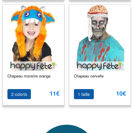
Chapeau monstre orange
Chapeau cervelle
11€
10€
2 coloris
1 taille