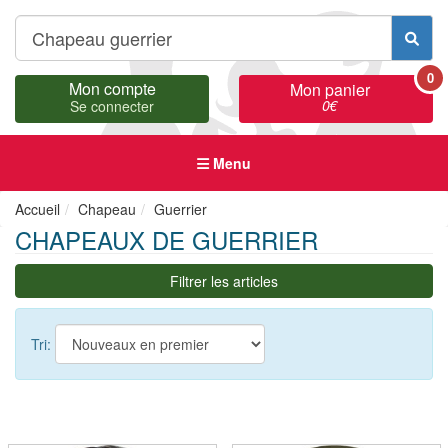
0
Mon compte
Mon panier
0
€
Se connecter
Menu
Accueil
Chapeau
Guerrier
CHAPEAUX DE GUERRIER
Filtrer les articles
Tri: