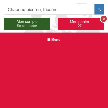
0
Mon compte
Mon panier
0
€
Se connecter
Menu