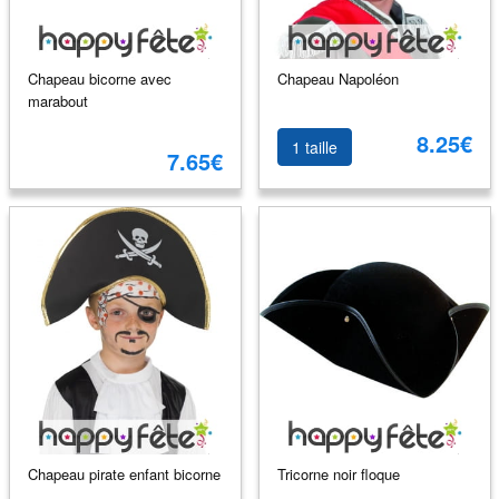
Chapeau bicorne avec
Chapeau Napoléon
marabout
8.25€
1 taille
7.65€
Chapeau pirate enfant bicorne
Tricorne noir floque