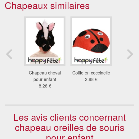
Chapeaux similaires
de Zorro
Chapeau cheval
Coiffe en coccinelle
Mousqueta
t garçon
pour enfant
2.88 €
pour e
7 €
8.28 €
7.3
Les avis clients concernant
chapeau oreilles de souris
pour enfant