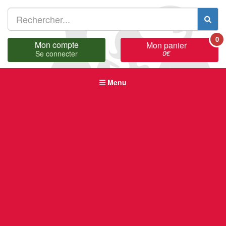
0
Mon compte
Mon panier
0
€
Se connecter
Menu