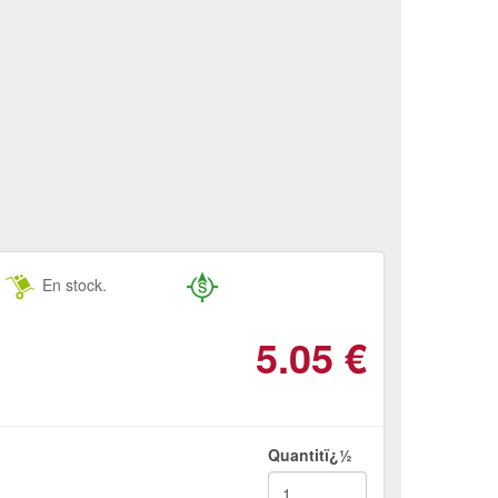
En stock.
5.05
€
Quantitï¿½