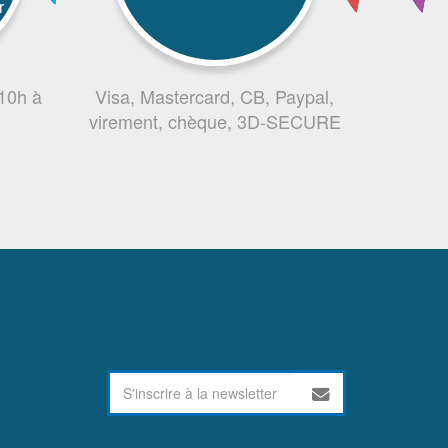
r
 10h à
Visa, Mastercard, CB, Paypal,
virement, chèque, 3D-SECURE