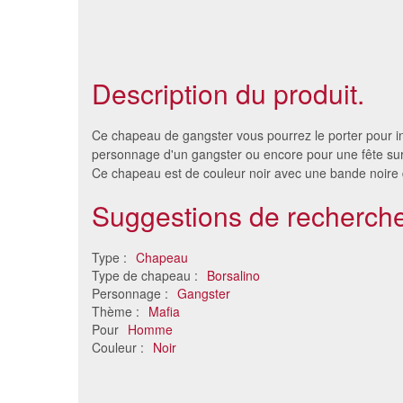
Description du produit.
Ce chapeau de gangster vous pourrez le porter pour i
personnage d'un gangster ou encore pour une fête sur
Ce chapeau est de couleur noir avec une bande noire
Suggestions de recherche
Type :
Chapeau
Type de chapeau :
Borsalino
Personnage :
Gangster
Thème :
Mafia
Borsalino noir en polyester
Cha
Pour
Homme
1.96 €
Couleur :
Noir