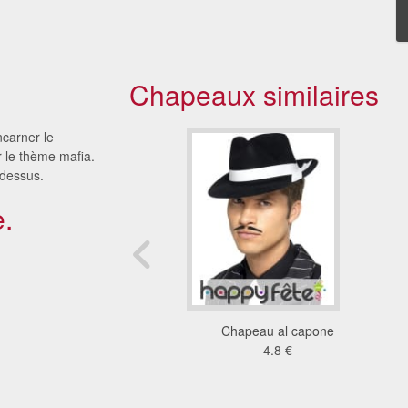
Chapeaux similaires
ncarner le
 le thème mafia.
 dessus.
.
peau borsalino
Chapeau al capone
8 €
4.8 €