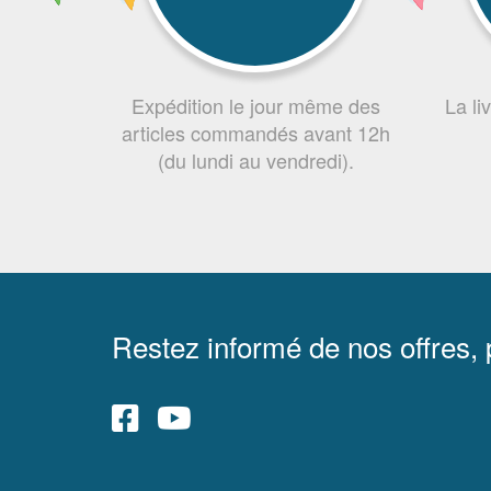
Expédition le jour même des
La li
articles commandés avant 12h
(du lundi au vendredi).
Restez informé de nos offres,