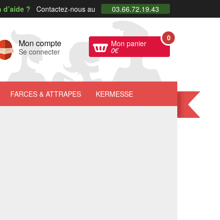
 d’aide ?
Contactez-nous au
03.66.72.19.43
0
Mon compte
Mon panier
0
€
Se connecter
FARCES
& ATTRAPES
KERMESSE