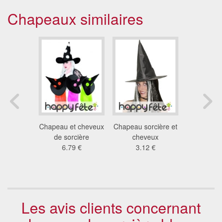
Chapeaux similaires
sorcière
Chapeau et cheveux
Chapeau sorcière et
Chapeau po
raignée
de sorcière
cheveux
en satin
 €
6.79 €
3.12 €
viol
7.2
Les avis clients concernant