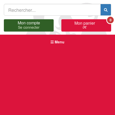
0
Mon compte
Mon panier
0
€
Se connecter
Menu