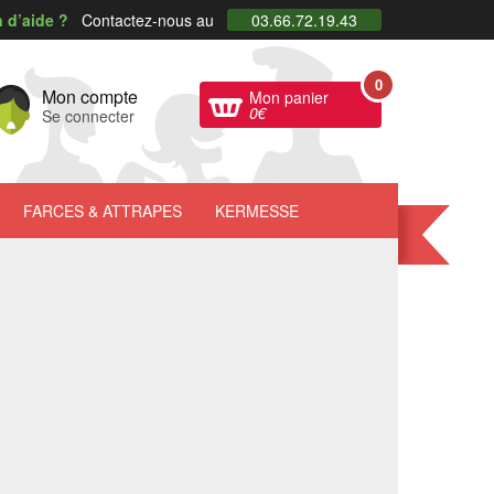
 d’aide ?
Contactez-nous au
03.66.72.19.43
0
Mon compte
Mon panier
0
€
Se connecter
FARCES
& ATTRAPES
KERMESSE