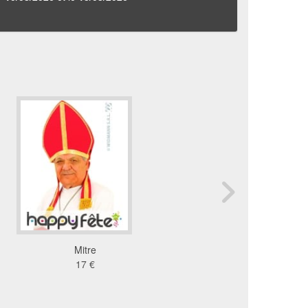
Mitre
Fez rouge avec galon
17 €
pierres
5.16 €