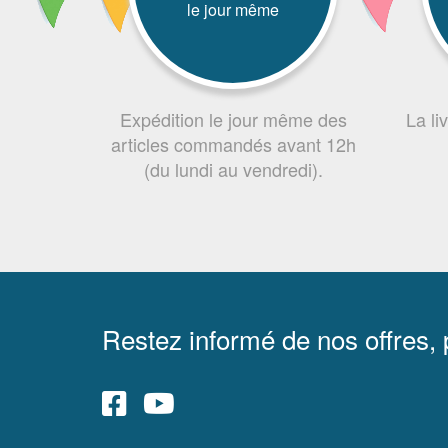
le jour même
Expédition le jour même des
La li
articles commandés avant 12h
(du lundi au vendredi).
Restez informé de nos offres,