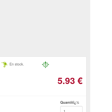
En stock.
5.93
€
Quantitï¿½