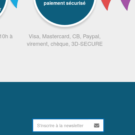
paiement sécurisé
r
 10h à
Visa, Mastercard, CB, Paypal,
virement, chèque, 3D-SECURE