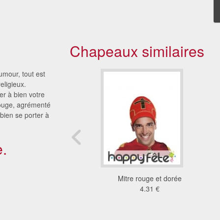
Chapeaux similaires
umour, tout est
eligieux.
r à bien votre
rouge, agrémenté
 bien se porter à
.
Képi navy
Mitre rouge et dorée
6.93 €
4.31 €