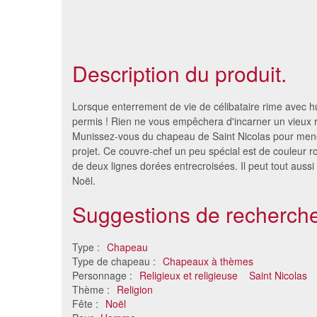
Description du produit.
Lorsque enterrement de vie de célibataire rime avec h
permis ! Rien ne vous empêchera d'incarner un vieux r
Munissez-vous du chapeau de Saint Nicolas pour mene
projet. Ce couvre-chef un peu spécial est de couleur 
de deux lignes dorées entrecroisées. Il peut tout aussi
Noël.
Suggestions de recherche
Type :
Chapeau
Bonnet pointu oriental doré
Type de chapeau :
Chapeaux à thèmes
8.11 €
Personnage :
Religieux et religieuse
Saint Nicolas
Thème :
Religion
Fête :
Noël