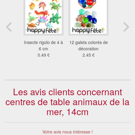
ouge de
Insecte rigolo de 4 à
12 galets colorés de
Décora
0 cm
6 cm
décoration
tropicale
€
0.49 €
2.45 €
tab
2.8
Les avis clients concernant
centres de table animaux de la
mer, 14cm
Votre avis nous intéresse !