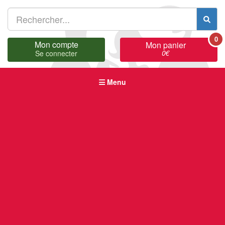
0
Mon compte
Mon panier
0
€
Se connecter
Menu