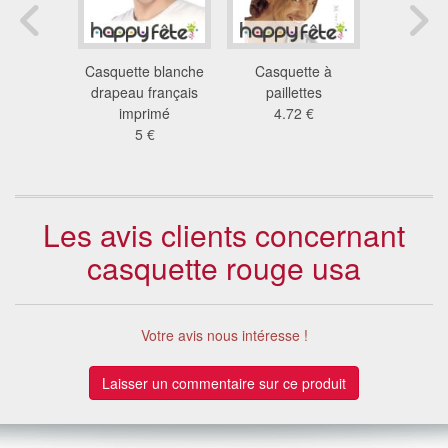
e marron
Casquette blanche
Casquette à
Casquett
ur pour
drapeau français
paillettes
clou
lte
imprimé
4.72 €
11
 €
5 €
Les avis clients concernant
casquette rouge usa
Votre avis nous intéresse !
Laisser un commentaire sur ce produit