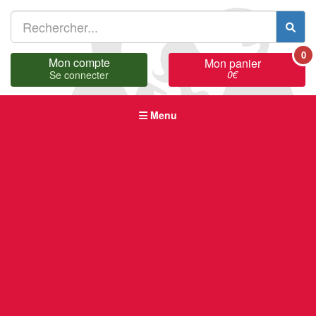
0
Mon compte
Mon panier
0
€
Se connecter
Menu