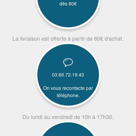
dès 80€
La livraison est offerte à partir de 80€ d'achat.
03.66.72.19.43
On vous recontacte par
téléphone.
Du lundi au vendredi de 10h à 17h30.