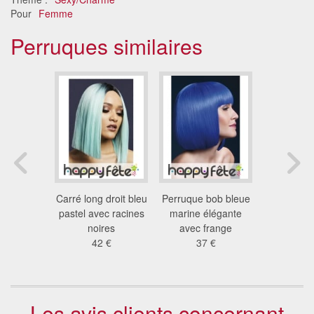
Pour
Femme
Perruques similaires
isco bleu
Carré long droit bleu
Perruque bob bleue
Perruque m
1 €
pastel avec racines
marine élégante
1.8
noires
avec frange
42 €
37 €
Les avis clients concernant