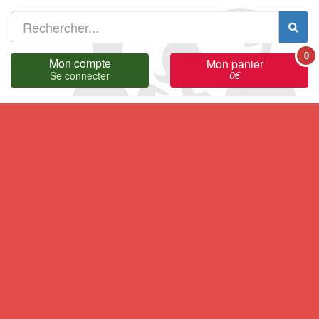
0
Mon compte
Mon panier
0
€
Se connecter