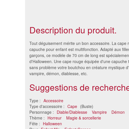
Description du produit.
Tout déguisement mérite un bon accessoire. La cape 
capuche pour enfant est multifonction. Adapté aux fil
garçons, ce modèle de 70 cm de long est spécialement
d'Halloween. Une cape rouge équipée d'une capuche 
sans problème votre boutchou en créature mystique d
vampire, démon, diablesse, etc.
Suggestions de recherche
Type :
Accessoire
Cape dragon rouge pour
Cape de p
Type d'accessoire :
Cape
(Buste)
enfant
Personnage :
Diable/Diablesse
Vampire
Démon
29 €
Thème :
Horreur
Magie & sorcellerie
Fête :
Halloween