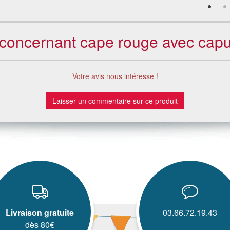
s concernant cape rouge avec cap
Votre avis nous intéresse !
Laisser un commentaire sur ce produit
Livraison gratuite
03.66.72.19.43
dès 80€