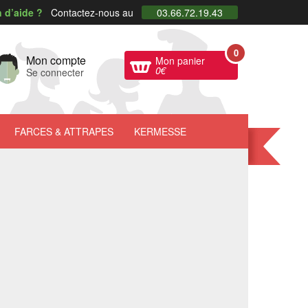
 d’aide ?
Contactez-nous au
03.66.72.19.43
0
Mon compte
Mon panier
0
€
Se connecter
FARCES
& ATTRAPES
KERMESSE