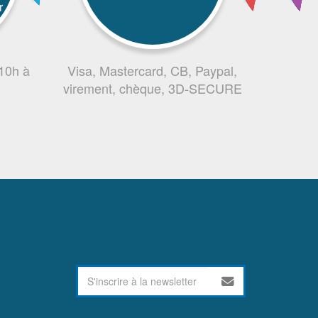
r
 10h à
Visa, Mastercard, CB, Paypal,
virement, chèque, 3D-SECURE