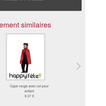
ement similaires
Cape rouge avec col pour
Cape noire col violet en
enfant
enfant
9.37 €
8.2 €