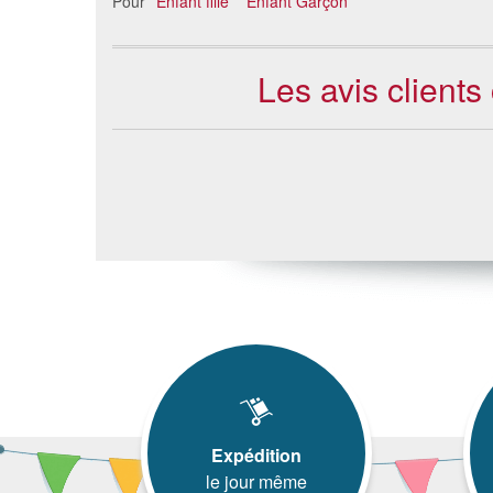
Pour
Enfant fille
Enfant Garçon
Les avis client
Expédition
le jour même