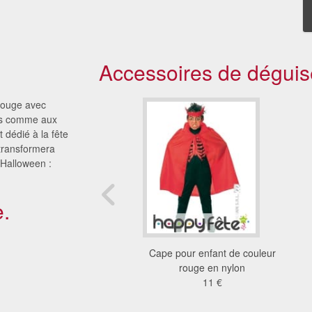
Accessoires de déguis
rouge avec
les comme aux
 dédié à la fête
transformera
'Halloween :
.
etit diable rouge effet
Cape pour enfant de couleur
velours
rouge en nylon
21 €
11 €