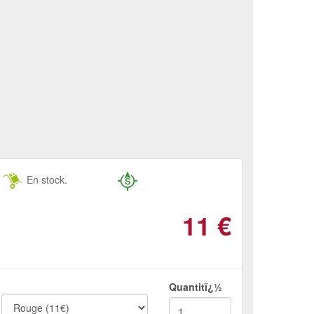
En stock.
11
€
Quantitï¿½