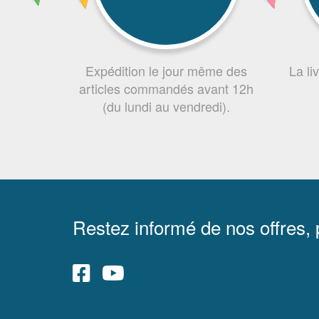
Expédition le jour même des
La li
articles commandés avant 12h
(du lundi au vendredi).
Restez informé de nos offres,