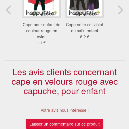
ge pour
Cape pour enfant de
Cape noire col violet
Cape rév
 140cm
couleur rouge en
en satin enfant
noire et r
6 €
nylon
8.2 €
enf
11 €
16
Les avis clients concernant
cape en velours rouge avec
capuche, pour enfant
Votre avis nous intéresse !
Laisser un commentaire sur ce produit