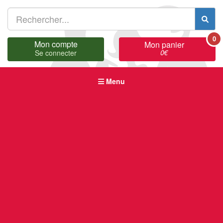
0
Mon compte
Mon panier
0
€
Se connecter
Menu