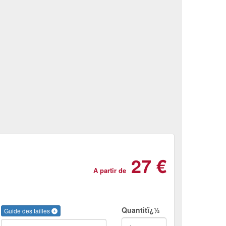
27 €
A partir de
Quantitï¿½
Guide des tailles