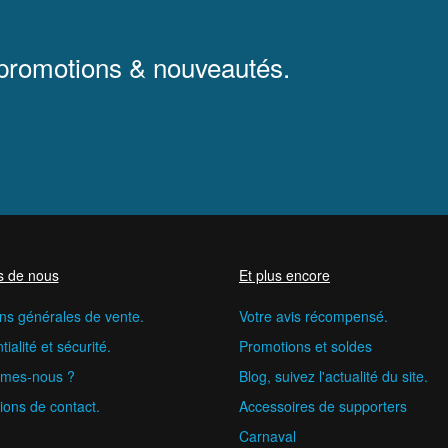
 promotions & nouveautés.
s de nous
Et plus encore
ns générales de vente.
Votre avis récompensé.
ialité et sécurité.
Promotions et soldes
mes-nous ?
Blog, suivez l'actualité du site.
ions de contact.
Accessoires de supporters
Carnaval