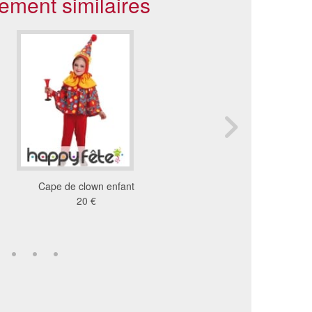
ement similaires
Cape de clown enfant
Kit de diable pour adul
20 €
pièces
24 €