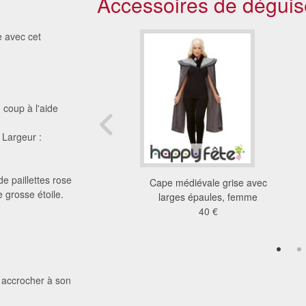
Accessoires de déguis
e avec cet
 coup à l'aide
 Largeur :
e paillettes rose
lanche des années 20
Cape médiévale grise avec
e grosse étoile.
fausse fourrure
larges épaules, femme
11 €
40 €
) accrocher à son