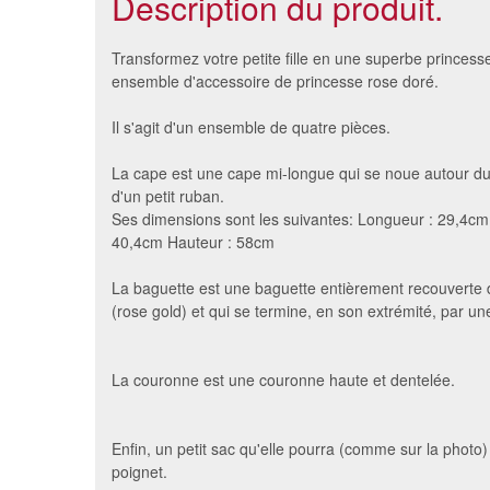
Description du produit.
Transformez votre petite fille en une superbe princess
ensemble d'accessoire de princesse rose doré.
Il s'agit d'un ensemble de quatre pièces.
La cape est une cape mi-longue qui se noue autour du
d'un petit ruban.
Ses dimensions sont les suivantes: Longueur : 29,4cm
40,4cm Hauteur : 58cm
La baguette est une baguette entièrement recouverte d
Cape enfant col cuir et paillette
Etole b
(rose gold) et qui se termine, en son extrémité, par un
14 €
en 
La couronne est une couronne haute et dentelée.
Enfin, un petit sac qu'elle pourra (comme sur la photo
poignet.