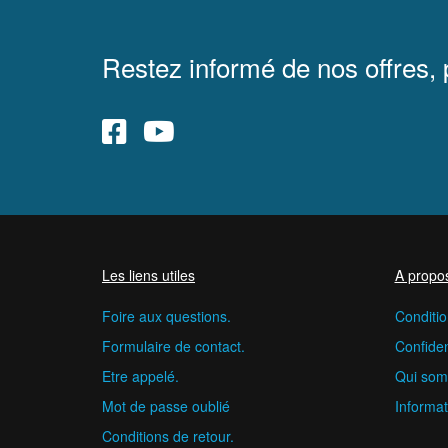
Restez informé de nos offres,
Les liens utiles
A propo
Foire aux questions.
Conditio
Formulaire de contact.
Confident
Etre appelé.
Qui som
Mot de passe oublié
Informat
Conditions de retour.