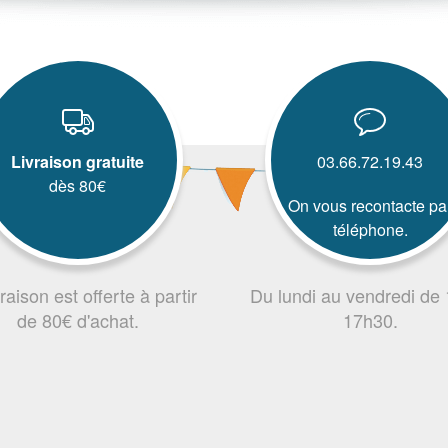
Livraison gratuite
03.66.72.19.43
dès 80€
On vous recontacte pa
téléphone.
vraison est offerte à partir
Du lundi au vendredi de
de 80€ d'achat.
17h30.