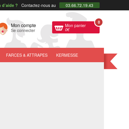
 d’aide ?
Contactez-nous au
03.66.72.19.43
0
Mon compte
Mon panier
0
€
Se connecter
FARCES
& ATTRAPES
KERMESSE