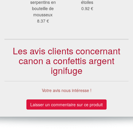
de scène,
serpentins en
étoiles
métal 
m
bouteille de
0.92 €
6.7
 €
mousseux
8.37 €
Les avis clients concernant
canon a confettis argent
ignifuge
Votre avis nous intéresse !
Laisser un commentaire sur ce produit