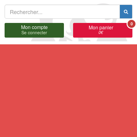
0
Mon compte
Mon panier
0
€
Se connecter