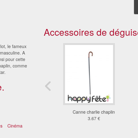
Accessoires de déguis
lot, le fameux
 masculine. A
nsi pour cette
Chaplin, comme
ar.
.
n marabou blanc
Canne charlie chaplin
3.81 €
3.67 €
és
Cinéma