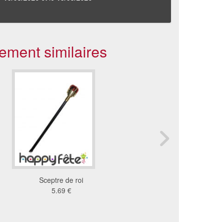
ement similaires
Sceptre de roi
Baton de sorcier
5.69 €
3.45 €