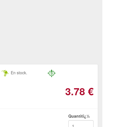
En stock.
3.78
€
Quantitï¿½