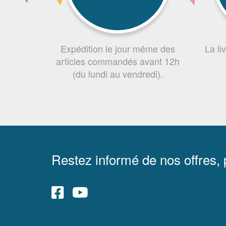
Expédition le jour même des
La li
articles commandés avant 12h
(du lundi au vendredi).
Restez informé de nos offres,