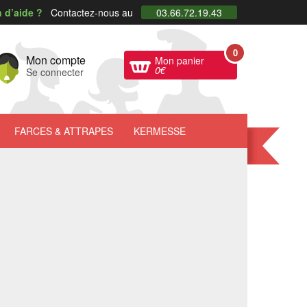
 d’aide ?
Contactez-nous au
03.66.72.19.43
0
Mon compte
Mon panier
0
€
Se connecter
FARCES
& ATTRAPES
KERMESSE