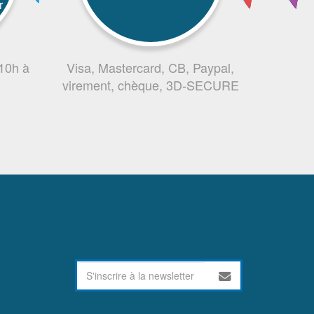
r
 10h à
Visa, Mastercard, CB, Paypal,
virement, chèque, 3D-SECURE