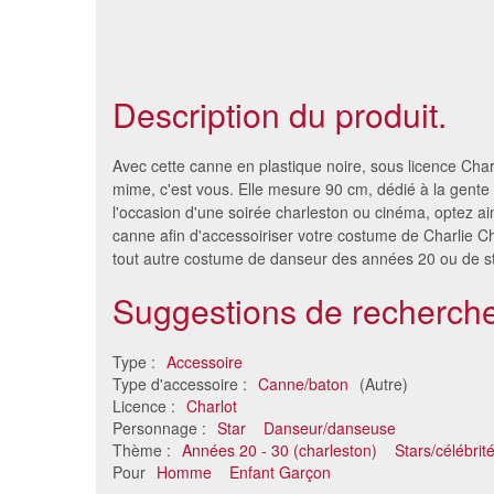
Description du produit.
Avec cette canne en plastique noire, sous licence Char
mime, c'est vous. Elle mesure 90 cm, dédié à la gente
l'occasion d'une soirée charleston ou cinéma, optez ai
canne afin d'accessoiriser votre costume de Charlie 
tout autre costume de danseur des années 20 ou de st
Suggestions de recherche
Type :
Accessoire
Type d'accessoire :
Canne/baton
(Autre)
Bâton dragon de sorcier de
Bâto
Licence :
Charlot
166cm
Personnage :
Star
Danseur/danseuse
39 €
Thème :
Années 20 - 30 (charleston)
Stars/célébrit
Pour
Homme
Enfant Garçon