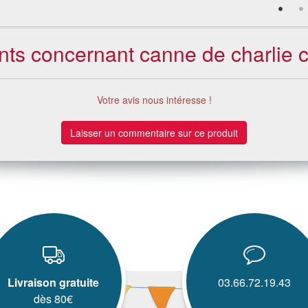
ents concernant canne de charlie c
Votre avis nous intéresse !
Laisser un commentaire sur ce produit
Livraison gratuite
03.66.72.19.43
dès 80€