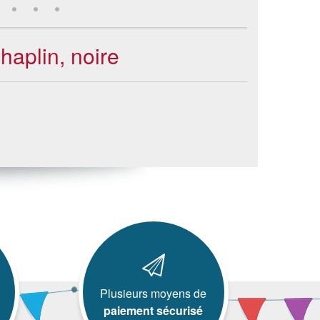
haplin, noire
Plusieurs moyens de
paiement sécurisé