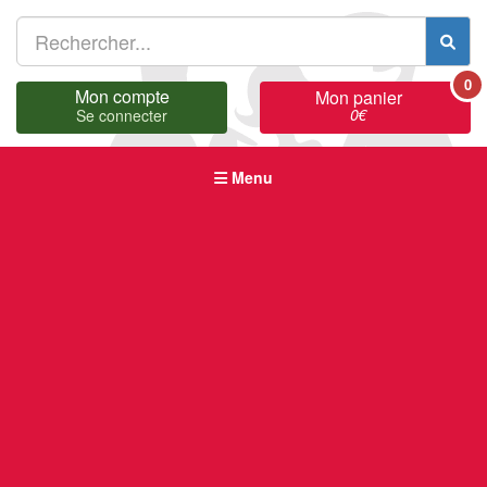
0
Mon compte
Mon panier
0
€
Se connecter
Menu