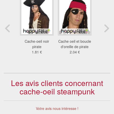
 oeil
Cache-oeil noir
Cache oeil et boucle
Cache oeil
k décoré
pirate
d'oreille de pirate
avec c
3 €
1.81 €
2.04 €
1.6
Les avis clients concernant
cache-oeil steampunk
Votre avis nous intéresse !