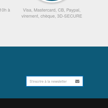
 10h à
Visa, Mastercard, CB, Paypal,
virement, chèque, 3D-SECURE