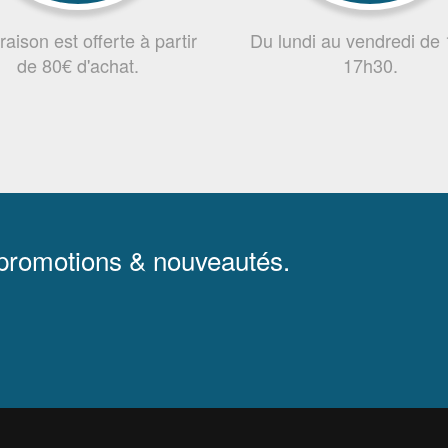
vraison est offerte à partir
Du lundi au vendredi de
de 80€ d'achat.
17h30.
 promotions & nouveautés.