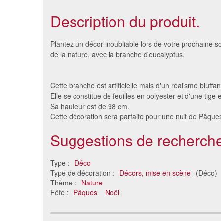
Description du produit.
Plantez un décor inoubliable lors de votre prochaine s
de la nature, avec la branche d'eucalyptus.
Cette branche est artificielle mais d'un réalisme bluffan
Elle se constitue de feuilles en polyester et d'une tige e
Sa hauteur est de 98 cm.
Cette décoration sera parfaite pour une nuit de Pâque
Suggestions de recherche
Gravier satiné anis
Sachet d
1.93 €
Type :
Déco
Type de décoration :
Décors, mise en scène
(Déco)
Thème :
Nature
Fête :
Pâques
Noël