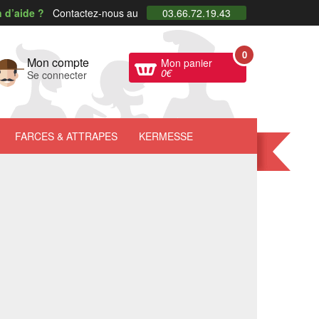
 d’aide ?
Contactez-nous au
03.66.72.19.43
0
Mon compte
Mon panier
0
€
Se connecter
FARCES
& ATTRAPES
KERMESSE