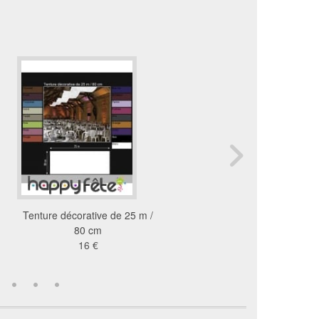
Tenture décorative de 25 m /
Pavillon Arc-en-cie
80 cm
4.31 €
16 €