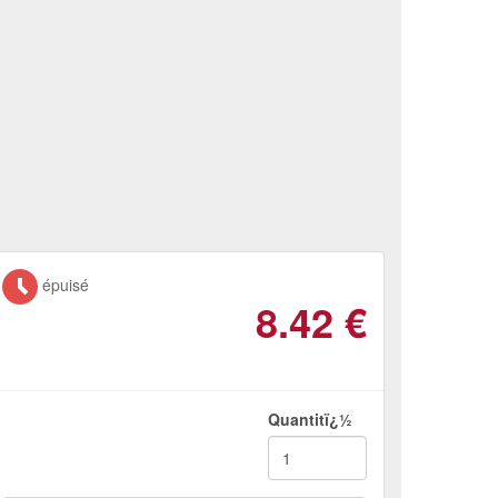
épuisé
8.42
€
Quantitï¿½