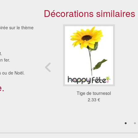
Décorations similaires
oirée sur le thème
t.
n fer.
s ou de Noël.
.
e 20 plumes d'environ
Tige de tournesol
7cm
2.33 €
2.48 €