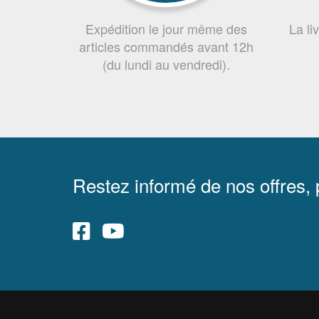
Expédition le jour même des
La li
articles commandés avant 12h
(du lundi au vendredi).
Restez informé de nos offres,