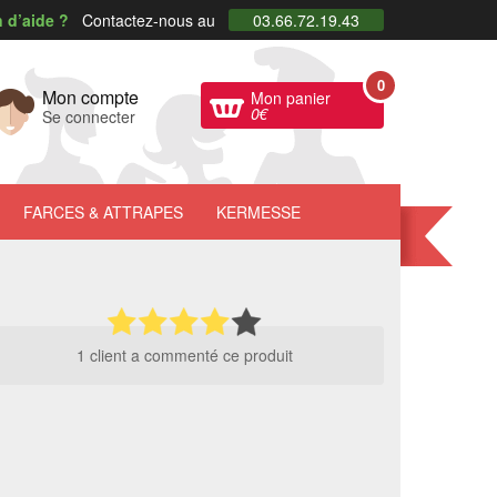
 d’aide ?
Contactez-nous au
03.66.72.19.43
0
Mon compte
Mon panier
0
€
Se connecter
FARCES
& ATTRAPES
KERMESSE
1 client a commenté ce produit