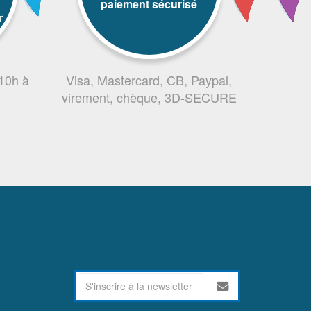
paiement sécurisé
r
 10h à
Visa, Mastercard, CB, Paypal,
virement, chèque, 3D-SECURE