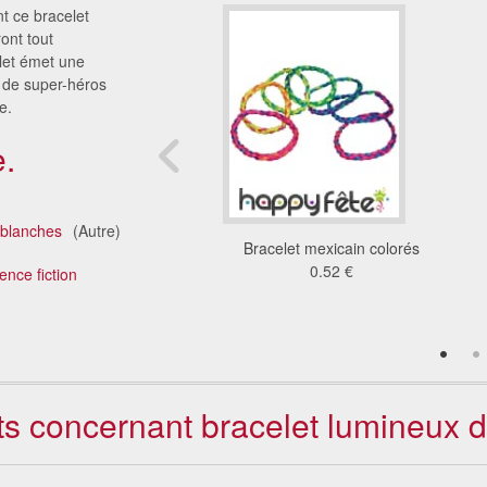
t ce bracelet
ont tout
let émet une
s de super-héros
e.
.
blanches
(Autre)
t hawaïen rose
Bracelet mexicain colorés
4.8 €
0.52 €
ence fiction
nts concernant bracelet lumineux 