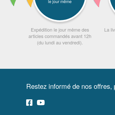
le jour même
Expédition le jour même des
La li
articles commandés avant 12h
(du lundi au vendredi).
Restez informé de nos offres,