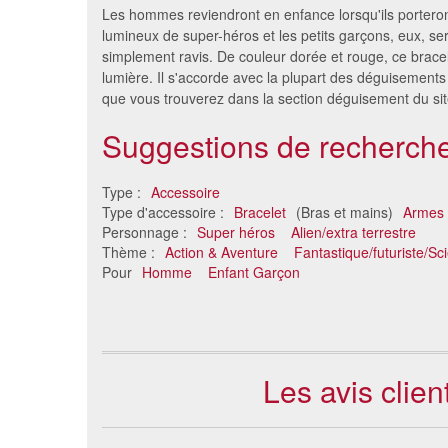
Les hommes reviendront en enfance lorsqu'ils porteron
lumineux de super-héros et les petits garçons, eux, ser
simplement ravis. De couleur dorée et rouge, ce brace
lumière. Il s'accorde avec la plupart des déguisement
que vous trouverez dans la section déguisement du sit
Suggestions de recherche
Type :
Accessoire
Type d'accessoire :
Bracelet
(Bras et mains)
Armes 
Bracelet avec bijou assorti
Se
Personnage :
Super héros
Alien/extra terrestre
0.46 €
Thème :
Action & Aventure
Fantastique/futuriste/Sci
Pour
Homme
Enfant Garçon
Les avis clie