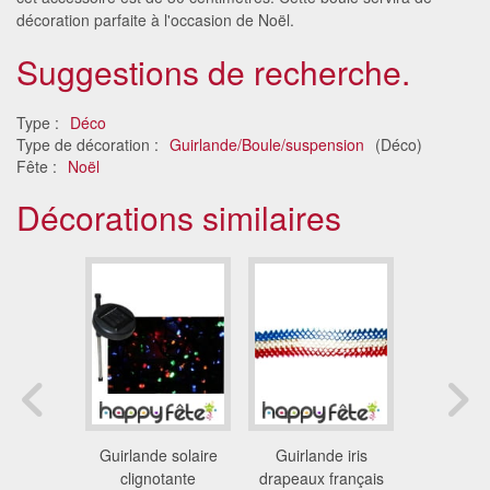
décoration parfaite à l'occasion de Noël.
Suggestions de recherche.
Type :
Déco
Type de décoration :
Guirlande/Boule/suspension
(Déco)
Fête :
Noël
Décorations similaires
zinnia arc
Guirlande solaire
Guirlande iris
Guirlande 
iel
clignotante
drapeaux français
intérie