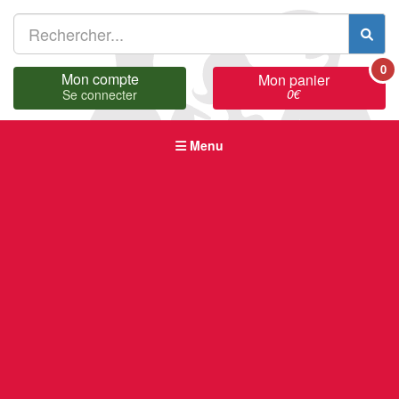
0
Mon compte
Mon panier
0
€
Se connecter
Menu