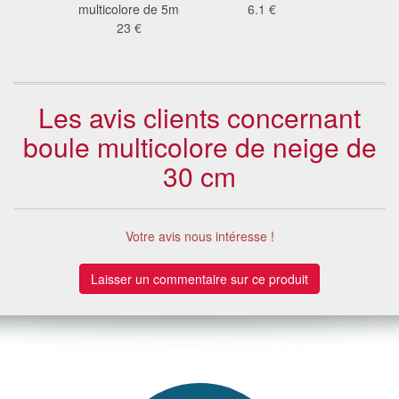
2 €
multicolore de 5m
6.1 €
ampo
23 €
26
Les avis clients concernant
boule multicolore de neige de
30 cm
Votre avis nous intéresse !
Laisser un commentaire sur ce produit