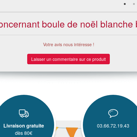
concernant boule de noël blanche 
Votre avis nous intéresse !
Laisser un commentaire sur ce produit
Livraison gratuite
03.66.72.19.43
dès 80€