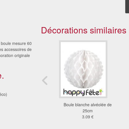
Décorations similaires
te boule mesure 60
res accessoires de
oration originale
.
éco)
 blanches de noël. 8cm
Boule blanche alvéolée de
2.42 €
25cm
3.09 €