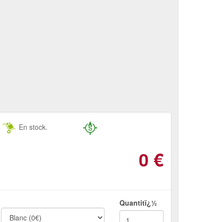
En stock.
0
€
Quantitï¿½