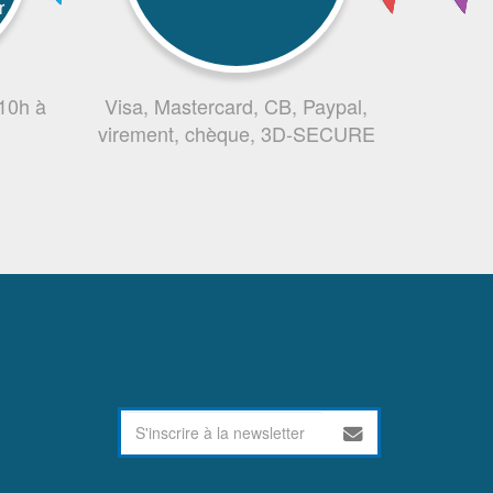
r
 10h à
Visa, Mastercard, CB, Paypal,
virement, chèque, 3D-SECURE