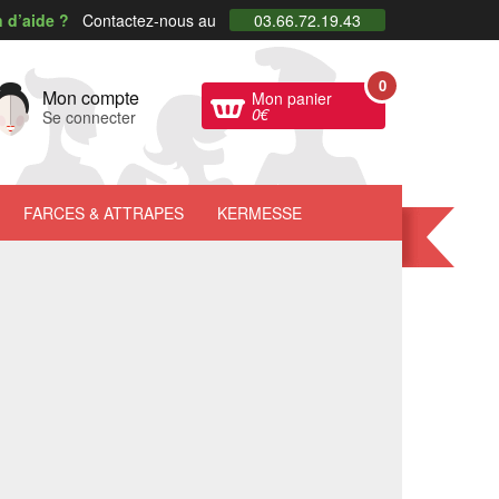
 d’aide ?
Contactez-nous au
03.66.72.19.43
0
Mon compte
Mon panier
0
€
Se connecter
FARCES
& ATTRAPES
KERMESSE