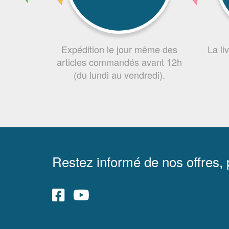
Expédition le jour même des
La li
articles commandés avant 12h
(du lundi au vendredi).
Restez informé de nos offres,