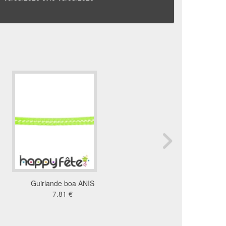
Guirlande boa ANIS
Grand noeud irisé à pail
7.81 €
47x36 cm
6.62 €