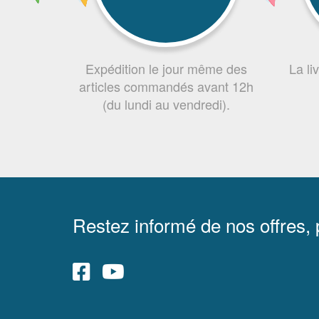
Expédition le jour même des
La li
articles commandés avant 12h
(du lundi au vendredi).
Restez informé de nos offres,