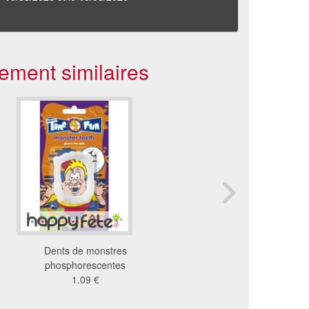
ement similaires
Dents de monstres
Fausses dents de cl
phosphorescentes
monstre
1.09 €
3.73 €