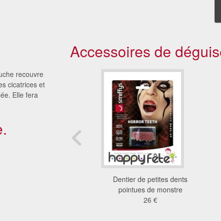
Accessoires de déguis
uche recouvre
 cicatrices et
ée. Elle fera
.
 de zombie, dents du
Dentier de petites dents
haut
pointues de monstre
26 €
26 €