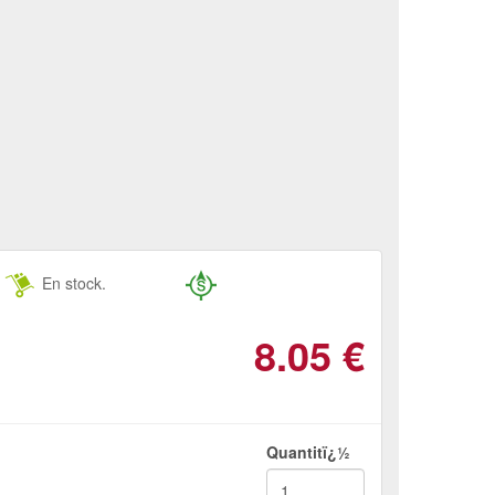
En stock.
8.05
€
Quantitï¿½