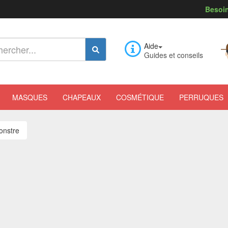
Besoin
Aide
Guides et conseils
MASQUES
CHAPEAUX
COSMÉTIQUE
PERRUQUES
onstre