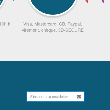
r
 10h à
Visa, Mastercard, CB, Paypal,
virement, chèque, 3D-SECURE