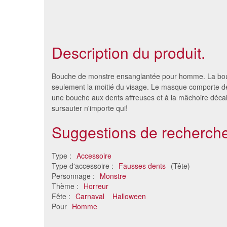
Description du produit.
Bouche de monstre ensanglantée pour homme. La bo
seulement la moitié du visage. Le masque comporte des
une bouche aux dents affreuses et à la mâchoire décal
sursauter n'importe qui!
Suggestions de recherche
Type :
Accessoire
Type d'accessoire :
Fausses dents
(Tête)
Personnage :
Monstre
Dentiers horribles
Dentier
Thème :
Horreur
4.61 €
Fête :
Carnaval
Halloween
Pour
Homme