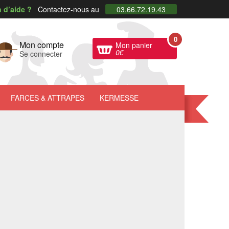
 d’aide ?
Contactez-nous au
03.66.72.19.43
0
Mon compte
Mon panier
0
€
Se connecter
FARCES
& ATTRAPES
KERMESSE