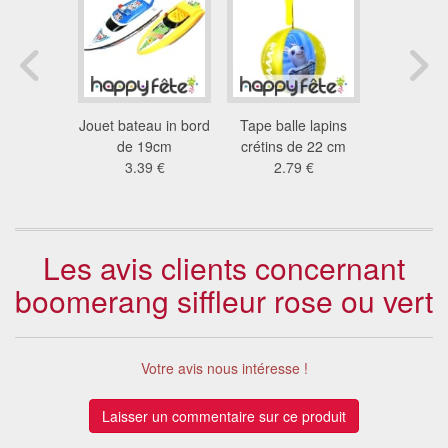
 sauter
Jouet bateau in bord
Tape balle lapins
Hula hop 
nées
de 19cm
crétins de 22 cm
2.5
9 €
3.39 €
2.79 €
Les avis clients concernant
boomerang siffleur rose ou vert
Votre avis nous intéresse !
Laisser un commentaire sur ce produit