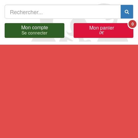
0
Mon compte
Mon panier
0
€
Se connecter