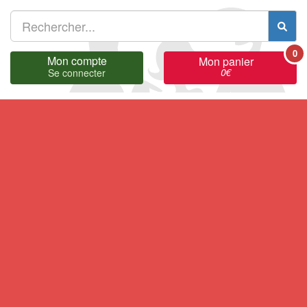
0
Mon compte
Mon panier
0
€
Se connecter