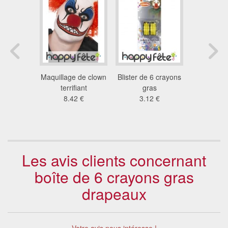
n contour
Maquillage de clown
Blister de 6 crayons
Set maq
nté
terrifiant
gras
clown 
8 €
8.42 €
3.12 €
5.6
Les avis clients concernant
boîte de 6 crayons gras
drapeaux
Votre avis nous intéresse !