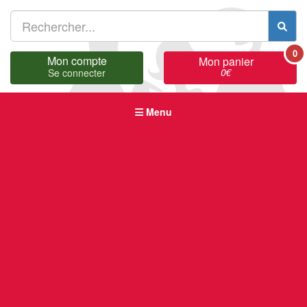
0
Mon compte
Mon panier
0
€
Se connecter
Menu