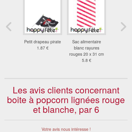
limentaire
Petit drapeau pirate
Sac alimentaire
Glaçon cl
res bleues
1.87 €
blanc rayures
bla
4 €
rouges 20 x 31 cm
4.0
5.8 €
Les avis clients concernant
boite à popcorn lignées rouge
et blanche, par 6
Votre avis nous intéresse !