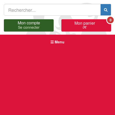
0
Mon compte
Mon panier
0
€
Se connecter
Menu