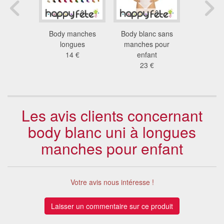
exicain
Body manches
Body blanc sans
Kit du
 €
longues
manches pour
chapeau
14 €
enfant
enf
23 €
25
Les avis clients concernant
body blanc uni à longues
manches pour enfant
Votre avis nous intéresse !
Laisser un commentaire sur ce produit