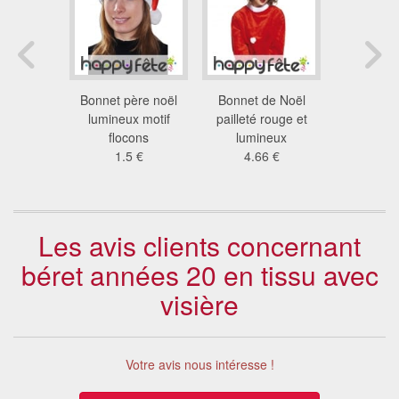
ere noel
Bonnet père noël
Bonnet de Noël
Beret b
neux
lumineux motif
pailleté rouge et
9.1
4 €
flocons
lumineux
1.5 €
4.66 €
Les avis clients concernant
béret années 20 en tissu avec
visière
Votre avis nous intéresse !