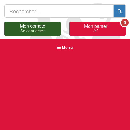
0
Mon compte
Mon panier
0
€
Se connecter
Menu