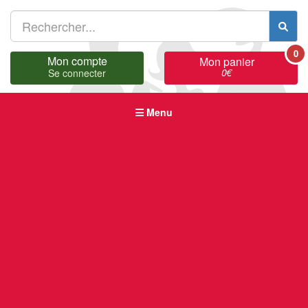
0
Mon compte
Mon panier
0
€
Se connecter
Menu