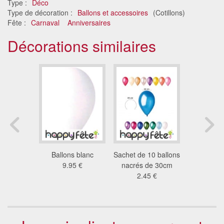
Type :
Déco
Type de décoration :
Ballons et accessoires
(Cotillons)
Fête :
Carnaval
Anniversaires
Décorations similaires
0 ballons
Ballons blanc
Sachet de 10 ballons
5 ballons
ticolore
9.95 €
nacrés de 30cm
multic
5 €
2.45 €
8.1