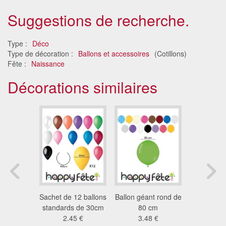
Suggestions de recherche.
Type :
Déco
Type de décoration :
Ballons et accessoires
(Cotillons)
Fête :
Naissance
Décorations similaires
joyeux
Sachet de 12 ballons
Ballon géant rond de
Ballons 
ire géant
standards de 30cm
80 cm
mar
1 €
2.45 €
3.48 €
3.9