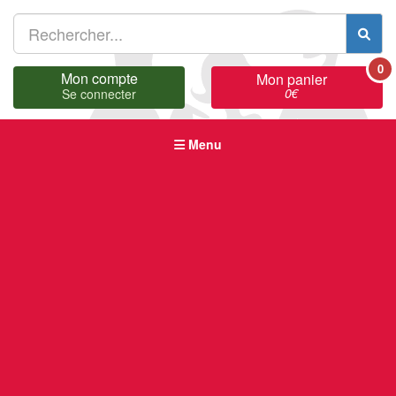
0
Mon compte
Mon panier
0
€
Se connecter
Menu