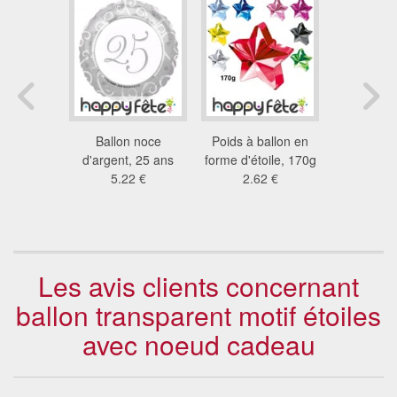
ballons de
Ballon noce
Poids à ballon en
Ballon en
diamètre
d'argent, 25 ans
forme d'étoile, 170g
mot love 
8 €
5.22 €
2.62 €
78
10
Les avis clients concernant
ballon transparent motif étoiles
avec noeud cadeau