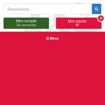
0
Mon compte
Mon panier
0
€
Se connecter
Menu