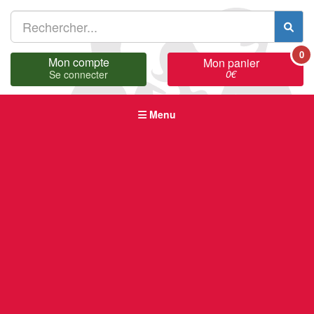
0
Mon compte
Mon panier
0
€
Se connecter
Menu