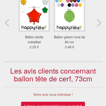
10 ballons
Ballon étoile
Ballon géant rond de
100 ba
de 30cm
métallisé
80 cm
métalisés
5 €
2.25 €
3.48 €
13
Les avis clients concernant
ballon tête de cerf, 73cm
Votre avis nous intéresse !
Laisser un commentaire sur ce produit