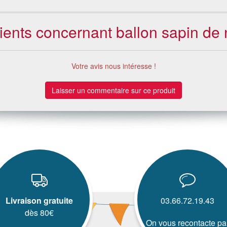
lients concernant ballon sapin de
Votre avis nous intéresse !
Laisser un commentaire sur ce produit
Livraison gratuite
03.66.72.19.43
dès 80€
On vous recontacte pa