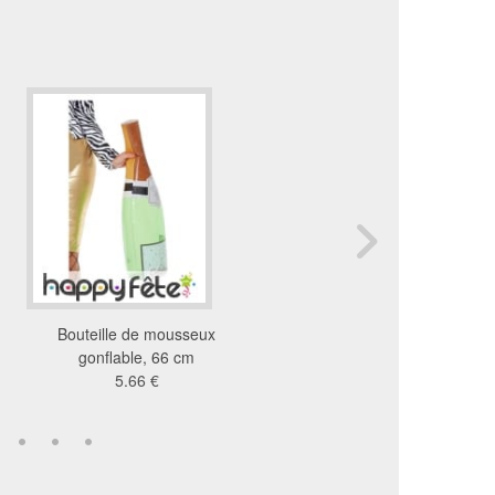
Bouteille de mousseux
Kit de décoration sur le
gonflable, 66 cm
de l'Italie
5.66 €
32 €