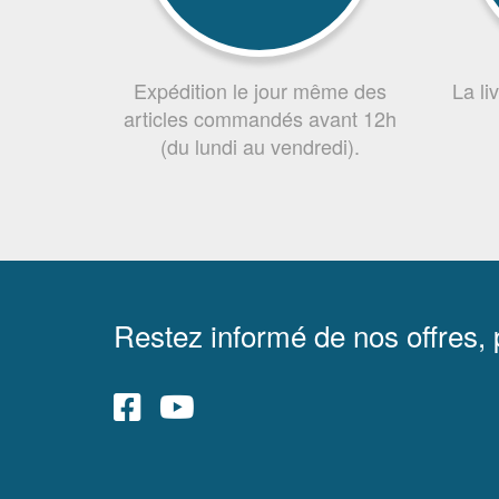
Expédition le jour même des
La li
articles commandés avant 12h
(du lundi au vendredi).
Restez informé de nos offres,