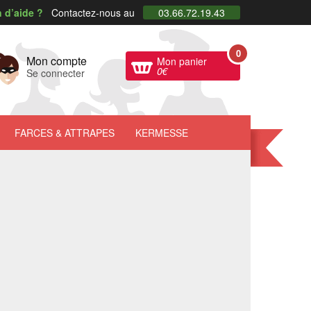
 d’aide ?
Contactez-nous au
03.66.72.19.43
0
Mon compte
Mon panier
0
€
Se connecter
FARCES
& ATTRAPES
KERMESSE