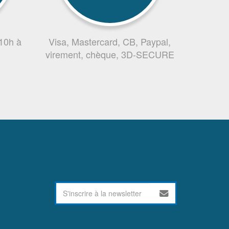
 10h à
Visa, Mastercard, CB, Paypal,
virement, chèque, 3D-SECURE