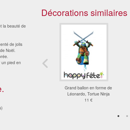
Décorations similaires
et la beauté de
enté de jolis
 de Noël.
orée.
r un pied en
.
n forme de Léonardo,
Grand ballon en forme de
Tortue Ninja
Léonardo, Tortue Ninja
45 €
11 €
s)