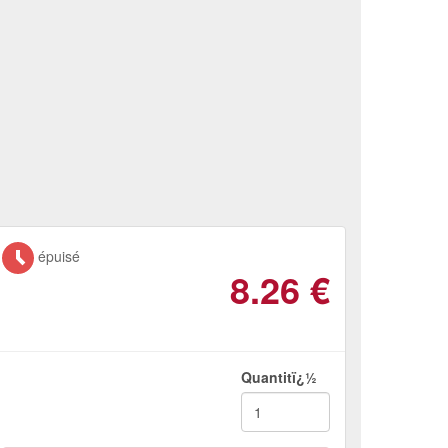
épuisé
8.26
€
Quantitï¿½