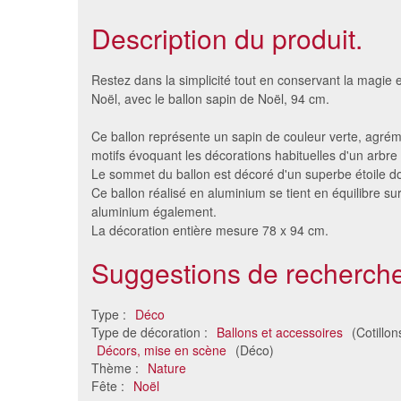
Description du produit.
Restez dans la simplicité tout en conservant la magie 
Noël, avec le ballon sapin de Noël, 94 cm.
Ce ballon représente un sapin de couleur verte, agrém
motifs évoquant les décorations habituelles d'un arbre
Le sommet du ballon est décoré d'un superbe étoile d
Ce ballon réalisé en aluminium se tient en équilibre su
aluminium également.
La décoration entière mesure 78 x 94 cm.
Suggestions de recherche
Ballon en forme de palmier
Ballon e
7.67 €
Type :
Déco
Type de décoration :
Ballons et accessoires
(Cotillon
Décors, mise en scène
(Déco)
Thème :
Nature
Fête :
Noël