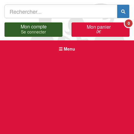
0
Mon compte
Mon panier
0
€
Se connecter
Menu