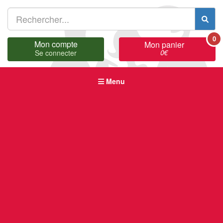
0
Mon compte
Mon panier
0
€
Se connecter
Menu