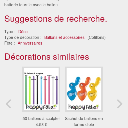
batterie fournie avec le ballon.
Suggestions de recherche.
Type :
Déco
Type de décoration :
Ballons et accessoires
(Cotillons)
Fête :
Anniversaires
Décorations similaires
 motifs
50 ballons à sculpter
Sachet de ballons en
5 ballo
 la ferme
4.53 €
forme d'oie
lumineux e