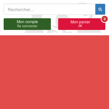
0
Mon compte
Mon panier
0
€
Se connecter