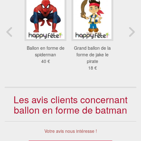
 forme de
Ballon en forme de
Grand ballon de la
Ballon Ma
reine des
spiderman
forme de jake le
de 8
ges
40 €
pirate
11
 €
18 €
Les avis clients concernant
ballon en forme de batman
Votre avis nous intéresse !