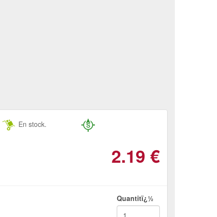
En stock.
2.19
€
Quantitï¿½