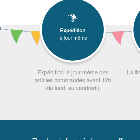
Expédition
le jour même
Expédition le jour même des
La li
articles commandés avant 12h
(du lundi au vendredi).