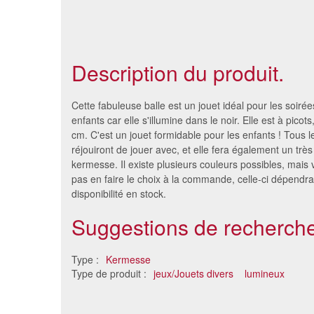
Description du produit.
Cette fabuleuse balle est un jouet idéal pour les soir
enfants car elle s'illumine dans le noir. Elle est à picot
cm. C'est un jouet formidable pour les enfants ! Tous 
réjouiront de jouer avec, et elle fera également un très
kermesse. Il existe plusieurs couleurs possibles, mais
pas en faire le choix à la commande, celle-ci dépendra
disponibilité en stock.
Suggestions de recherche
Balle rebondissante lumineuse
Mouli
Type :
Kermesse
de foot
Type de produit :
jeux/Jouets divers
lumineux
2.33 €