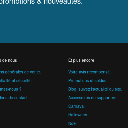
 promotions & nouveautés.
s de nous
Et plus encore
ns générales de vente.
Votre avis récompensé.
ialité et sécurité.
Promotions et soldes
mes-nous ?
Blog, suivez l'actualité du site.
ions de contact.
Accessoires de supporters
Carnaval
Halloween
Noël