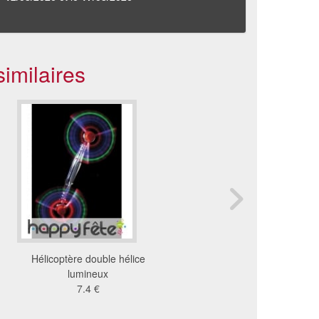
imilaires
Hélicoptère double hélice
Stylo à bille tactile avec
lumineux
3.48 €
7.4 €