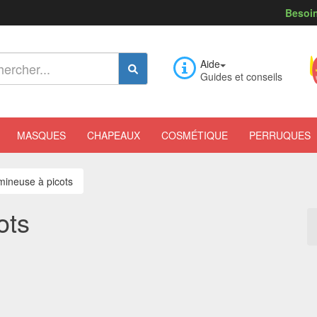
Besoin
Aide
Guides et conseils
MASQUES
CHAPEAUX
COSMÉTIQUE
PERRUQUES
umineuse à picots
ots