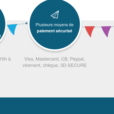
Plusieurs moyens de
paiement sécurisé
r
 10h à
Visa, Mastercard, CB, Paypal,
virement, chèque, 3D-SECURE