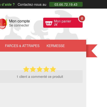
 d’aide ?
Contactez-nous au
03.66.72.19.43
0
Mon compte
Mon panier
0
€
Se connecter
FARCES
& ATTRAPES
KERMESSE
1 client a commenté ce produit