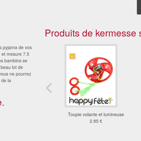
Produits de kermesse s
ées pyjama de vos
s, et mesure 7.5
les bambins se
 beau lot de
 vous ne pourrez
 de la
.
n animal lumineux
Toupie volante et lumineuse
5.19 €
2.85 €