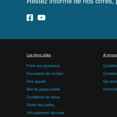
Restez informé de nos offres,
Les liens utiles
A propo
Foire aux questions.
Conditio
Formulaire de contact.
Confident
Etre appelé.
Qui som
Mot de passe oublié
Informat
Conditions de retour.
Guide des tailles.
Info paiement sécurisé.