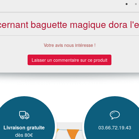
cernant baguette magique dora l'e
Votre avis nous intéresse !
Laisser un commentaire sur ce produit
Livraison gratuite
03.66.72.19.43
dès 80€