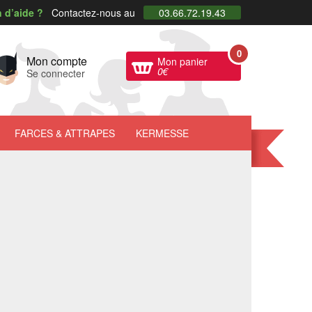
 d’aide ?
Contactez-nous au
03.66.72.19.43
0
Mon compte
Mon panier
0
€
Se connecter
FARCES
& ATTRAPES
KERMESSE