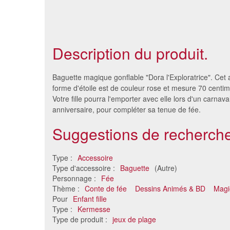
Description du produit.
Baguette magique gonflable "Dora l'Exploratrice". Cet
forme d'étoile est de couleur rose et mesure 70 centim
Votre fille pourra l'emporter avec elle lors d'un carnava
anniversaire, pour compléter sa tenue de fée.
Suggestions de recherche
Type :
Accessoire
Type d'accessoire :
Baguette
(Autre)
Personnage :
Fée
Baguette magique coeur
Baguett
Thème :
Conte de fée
Dessins Animés & BD
Magie
lumineux clignotant
déc
Pour
Enfant fille
4 €
Type :
Kermesse
Type de produit :
jeux de plage