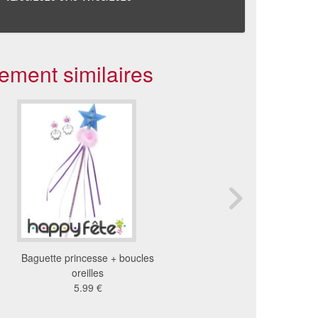
ement similaires
Baguette princesse + boucles
Baguette magique et d
oreilles
2.93 €
5.99 €