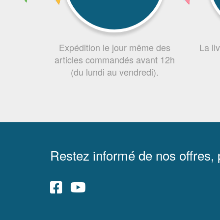
Expédition le jour même des
La li
articles commandés avant 12h
(du lundi au vendredi).
Restez informé de nos offres,