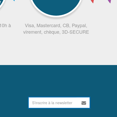
r
 10h à
Visa, Mastercard, CB, Paypal,
virement, chèque, 3D-SECURE