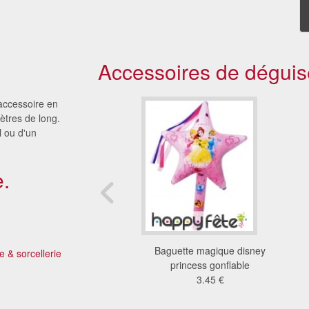
Accessoires de déguis
 accessoire en
ètres de long.
l ou d'un
.
e magique lumineuse
Baguette magique disney
 & sorcellerie
orée d'un coeur
princess gonflable
8.32 €
3.45 €