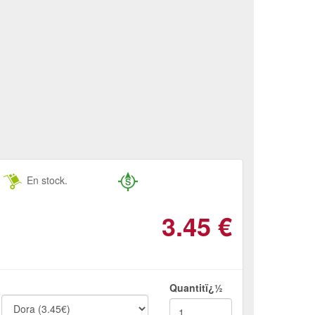
En stock.
3.45
€
Quantitï¿½