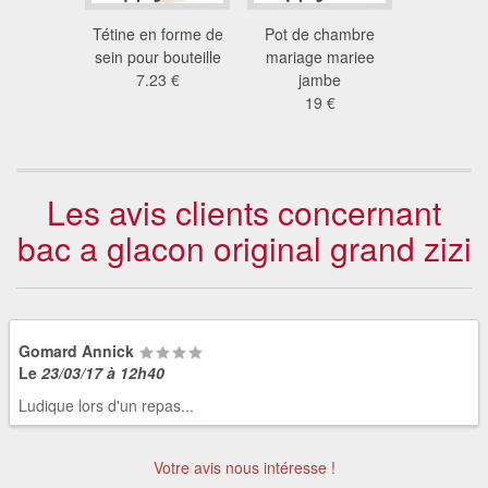
ane zizi
Tétine en forme de
Pot de chambre
Bouchon 
8 €
sein pour bouteille
mariage mariee
boute
7.23 €
jambe
2.6
19 €
Les avis clients concernant
bac a glacon original grand zizi
Gomard Annick
Le
23/03/17 à 12h40
Ludique lors d'un repas...
Votre avis nous intéresse !