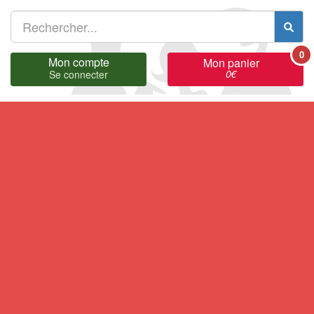
0
Mon compte
Mon panier
0
€
Se connecter