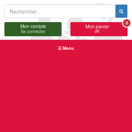
0
Mon compte
Mon panier
0
€
Se connecter
Menu