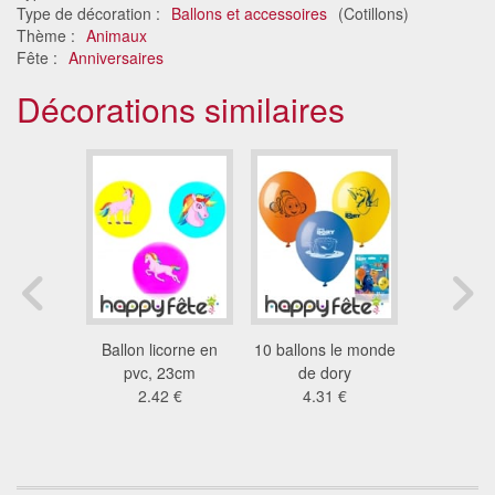
Type de décoration :
Ballons et accessoires
(Cotillons)
Thème :
Animaux
Fête :
Anniversaires
Décorations similaires
 de 10
Ballon licorne en
10 ballons le monde
Ballons
hiffre 20
pvc, 23cm
de dory
retraite a
7 €
2.42 €
4.31 €
de co
3.4