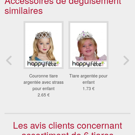
Accessoires de déguisement
similaires
gentée,
Couronne tiare
Tiare argentée pour
Diadè
enfant
argentée avec strass
enfant
princes
7 €
pour enfant
1.73 €
enf
2.65 €
1.1
Les avis clients concernant
assortiment de 6 tiares