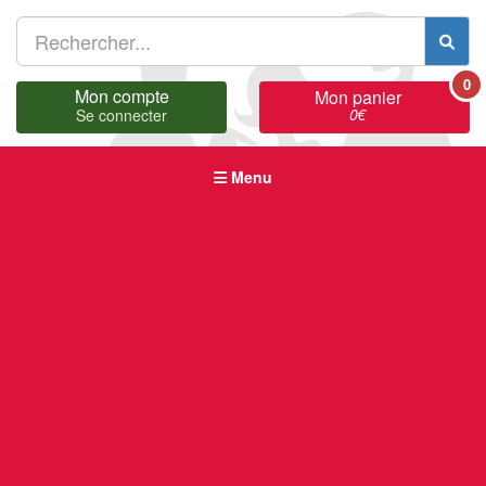
0
Mon compte
Mon panier
0
€
Se connecter
Menu