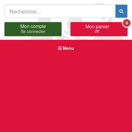
0
Mon compte
Mon panier
0
€
Se connecter
Menu