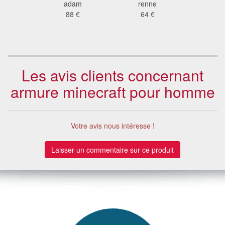
 captain
adam
renne
captain 
, luxe
88 €
64 €
adulte, ve
 €
107
Les avis clients concernant
armure minecraft pour homme
Votre avis nous intéresse !
Laisser un commentaire sur ce produit