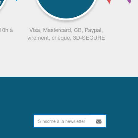
r
 10h à
Visa, Mastercard, CB, Paypal,
virement, chèque, 3D-SECURE