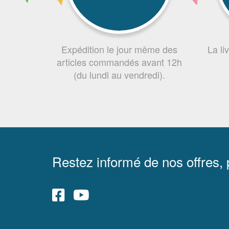
Expédition le jour même des
La li
articles commandés avant 12h
(du lundi au vendredi).
Restez informé de nos offres,