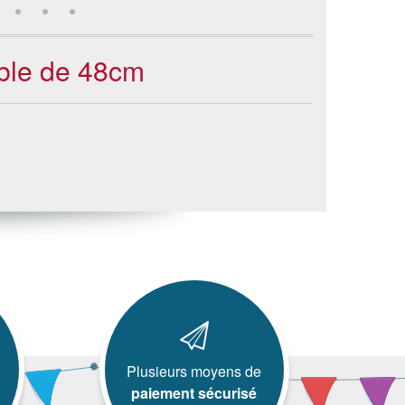
able de 48cm
Plusieurs moyens de
paiement sécurisé