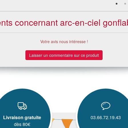
ients concernant arc-en-ciel gonfl
Votre avis nous intéresse !
Laisser un commentaire sur ce produit
Livraison gratuite
03.66.72.19.43
dès 80€