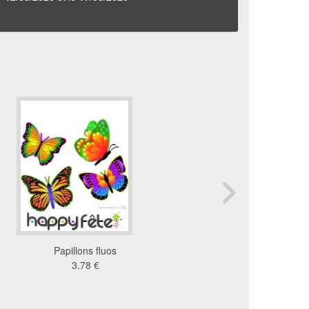
Papillons fluos
Kit décoration de prin
3.78 €
49 €