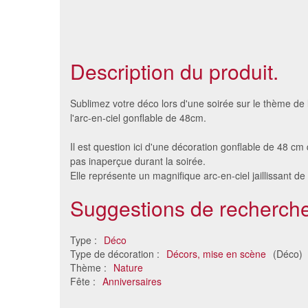
Description du produit.
Sublimez votre déco lors d'une soirée sur le thème de 
l'arc-en-ciel gonflable de 48cm.
Il est question ici d'une décoration gonflable de 48 cm
pas inaperçue durant la soirée.
Elle représente un magnifique arc-en-ciel jaillissant d
Suggestions de recherche
Type :
Déco
Set de 13 décors fôret tropicale
Lot de 8
Type de décoration :
Décors, mise en scène
(Déco)
16 €
Thème :
Nature
Fête :
Anniversaires