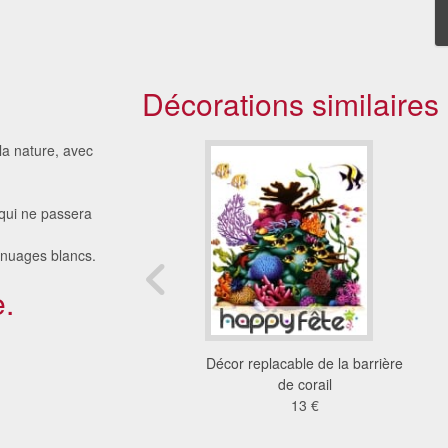
Décorations similaires
la nature, avec
 qui ne passera
e nuages blancs.
.
 poissons, crabes et
Décor replacable de la barrière
langoustes
de corail
7.95 €
13 €