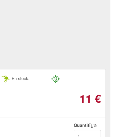
En stock.
11
€
Quantitï¿½