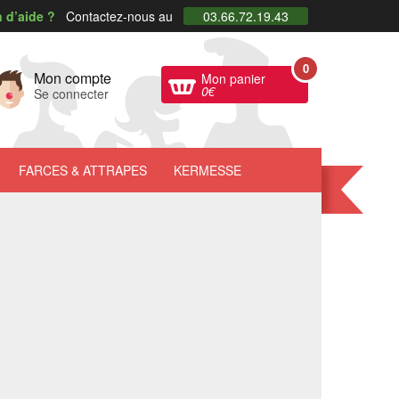
 d’aide ?
Contactez-nous au
03.66.72.19.43
0
Mon compte
Mon panier
0
€
Se connecter
FARCES
& ATTRAPES
KERMESSE