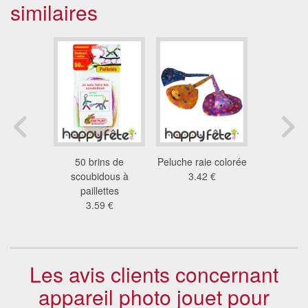
similaires
es pour
50 brins de
Peluche raie colorée
Parure de 
antaisies
scoubidous à
3.42 €
mi
8 €
paillettes
2.5
3.59 €
Les avis clients concernant
appareil photo jouet pour