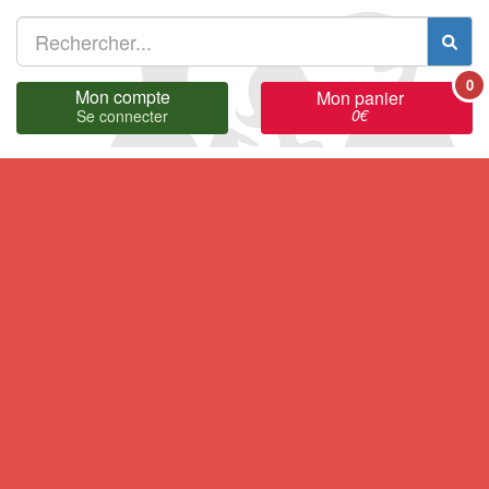
0
Mon compte
Mon panier
0
€
Se connecter