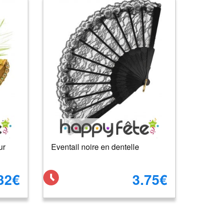
ur
Eventail noire en dentelle
32€
3.75€