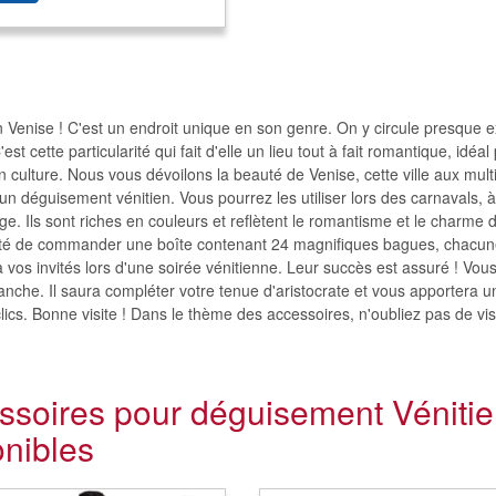
 Venise ! C'est un endroit unique en son genre. On y circule presque exc
C'est cette particularité qui fait d'elle un lieu tout à fait romantique, id
n culture. Nous vous dévoilons la beauté de Venise, cette ville aux mul
un déguisement vénitien. Vous pourrez les utiliser lors des carnavals, 
e. Ils sont riches en couleurs et reflètent le romantisme et le charme de
ité de commander une boîte contenant 24 magnifiques bagues, chacune 
 à vos invités lors d'une soirée vénitienne. Leur succès est assuré ! V
anche. Il saura compléter votre tenue d'aristocrate et vous apportera un
lics. Bonne visite ! Dans le thème des accessoires, n'oubliez pas de vi
ssoires pour déguisement Véniti
onibles