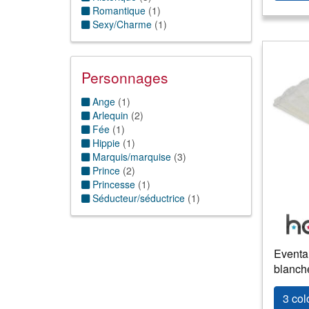
Romantique
(
1
)
Sexy/Charme
(
1
)
Personnages
Ange
(
1
)
Arlequin
(
2
)
Fée
(
1
)
Hippie
(
1
)
Marquis/marquise
(
3
)
Prince
(
2
)
Princesse
(
1
)
Séducteur/séductrice
(
1
)
Eventai
blanch
3 col