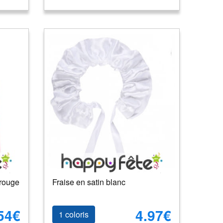
 rouge
Fraise en satin blanc
54€
4.97€
1 coloris