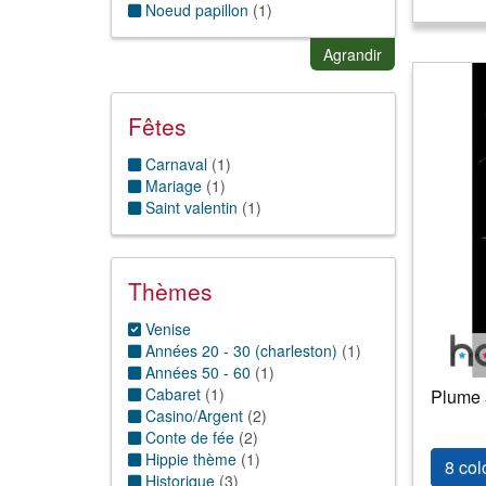
Noeud papillon
(
1
)
Tête
:
Moustache
(
1
)
Agrandir
Tête autre
(
1
)
Fêtes
Carnaval
(
1
)
Mariage
(
1
)
Saint valentin
(
1
)
Thèmes
Venise
Années 20 - 30 (charleston)
(
1
)
Années 50 - 60
(
1
)
Cabaret
(
1
)
Plume 
Casino/Argent
(
2
)
Conte de fée
(
2
)
Hippie thème
(
1
)
8 col
Historique
(
3
)