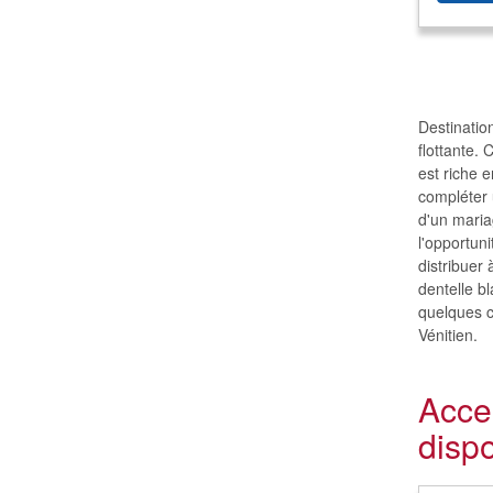
Destination
flottante. 
est riche e
compléter 
d'un mariag
l'opportun
distribuer
dentelle bl
quelques c
Vénitien.
Acce
disp