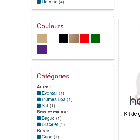
Homme
(
4
)
Couleurs
Catégories
Autre
:
Eventail
(
1
)
Plumes/Boa
(
1
)
Set
(
1
)
Bras et mains
:
Kit de 
Bague
(
1
)
Bracelet
(
1
)
Buste
:
Cape
(
1
)