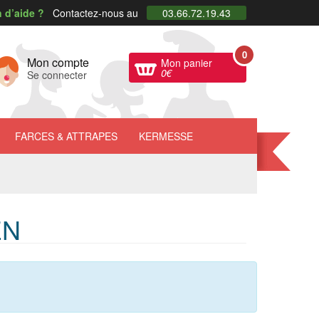
 d’aide ?
Contactez-nous au
03.66.72.19.43
0
Mon compte
Mon panier
0
€
Se connecter
FARCES
& ATTRAPES
KERMESSE
EN