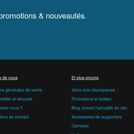
 promotions & nouveautés.
s de nous
Et plus encore
ns générales de vente.
Votre avis récompensé.
ialité et sécurité.
Promotions et soldes
mes-nous ?
Blog, suivez l'actualité du site.
ions de contact.
Accessoires de supporters
Carnaval