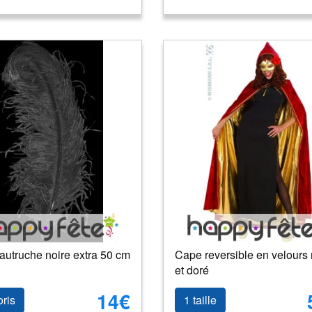
autruche noire extra 50 cm
Cape reversible en velours
et doré
14€
oris
1 taille