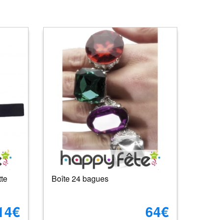
tte
Boîte 24 bagues
14€
64€