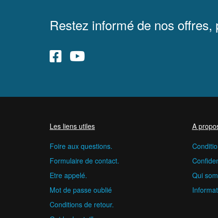
Restez informé de nos offres,
Les liens utiles
A propo
Foire aux questions.
Conditio
Formulaire de contact.
Confident
Etre appelé.
Qui som
Mot de passe oublié
Informat
Conditions de retour.