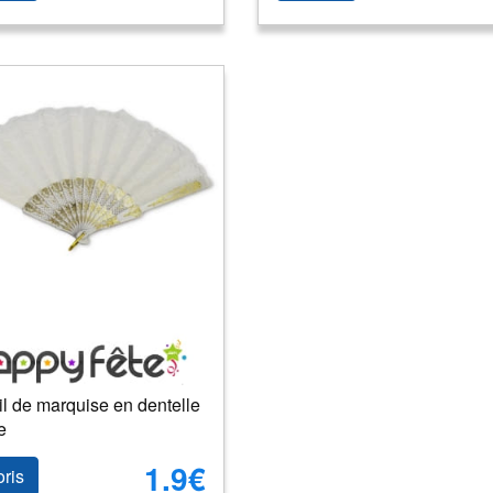
l de marquise en dentelle
e
1.9€
oris