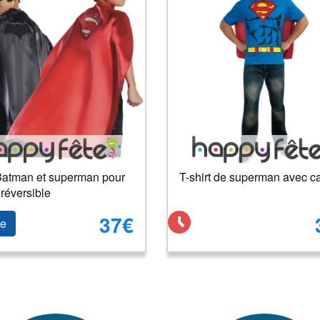
atman et superman pour
T-shirt de superman avec c
 réversible
37€
le