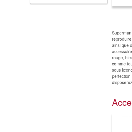
Superman e
reproduire.
ainsi que 
accessoire
rouge, ble
comme tout
sous licen
perfection
disposerez
Acce