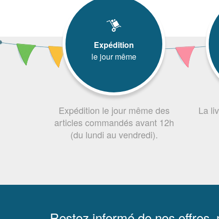
Expédition
le jour même
Expédition le jour même des
La li
articles commandés avant 12h
(du lundi au vendredi).
Restez informé de nos offres,