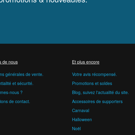
s de nous
Et plus encore
ns générales de vente.
Votre avis récompensé.
ialité et sécurité.
Promotions et soldes
mes-nous ?
Blog, suivez l'actualité du site.
ions de contact.
Accessoires de supporters
Carnaval
Halloween
Noël