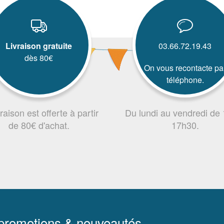
Livraison gratuite
03.66.72.19.43
dès 80€
On vous recontacte pa
téléphone.
vraison est offerte à partir
Du lundi au vendredi de
de 80€ d'achat.
17h30.
 promotions & nouveautés.