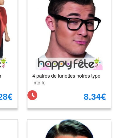
n
4 paires de lunettes noires type
intello
28€
8.34€