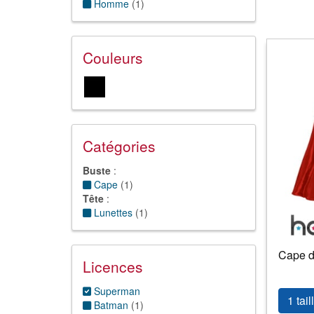
Homme
(
1
)
Couleurs
Catégories
Buste
:
Cape
(
1
)
Tête
:
Lunettes
(
1
)
Cape d
Licences
Superman
1 tail
Batman
(
1
)