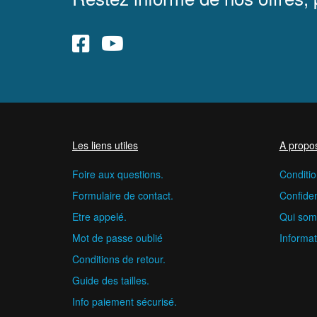
Les liens utiles
A propo
Foire aux questions.
Conditio
Formulaire de contact.
Confident
Etre appelé.
Qui som
Mot de passe oublié
Informat
Conditions de retour.
Guide des tailles.
Info paiement sécurisé.