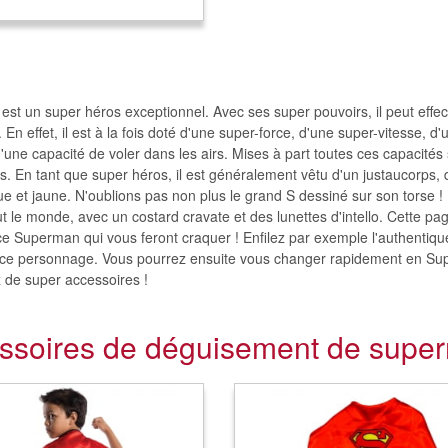
st un super héros exceptionnel. Avec ses super pouvoirs, il peut eff
 En effet, il est à la fois doté d'une super-force, d'une super-vitesse,
d'une capacité de voler dans les airs. Mises à part toutes ces capaci
s. En tant que super héros, il est généralement vêtu d'un justaucorps, d
ue et jaune. N'oublions pas non plus le grand S dessiné sur son torse !
 le monde, avec un costard cravate et des lunettes d'intello. Cette p
ce Superman qui vous feront craquer ! Enfilez par exemple l'authentique
 ce personnage. Vous pourrez ensuite vous changer rapidement en Sup
 de super accessoires !
ssoires de déguisement de superm