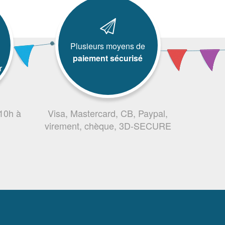
Plusieurs moyens de
paiement sécurisé
r
 10h à
Visa, Mastercard, CB, Paypal,
virement, chèque, 3D-SECURE