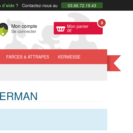
 d’aide ?
Contactez-nous au
03.66.72.19.43
0
Mon compte
Mon panier
0
€
Se connecter
FARCES
& ATTRAPES
KERMESSE
PERMAN