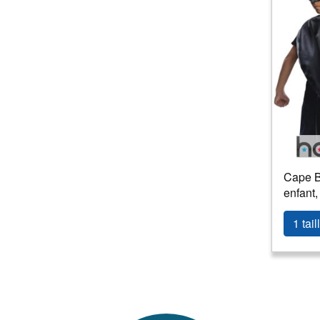
Cape B
enfant,
1 tail