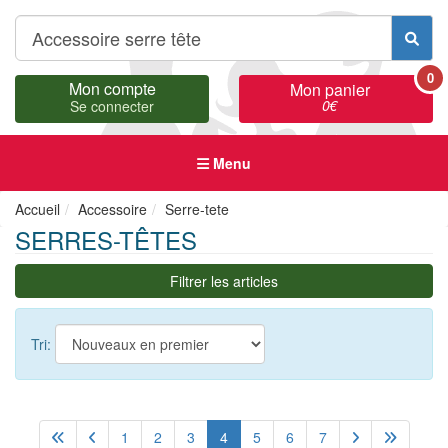
0
Mon compte
Mon panier
0
€
Se connecter
Menu
Accueil
Accessoire
Serre-tete
SERRES-TÊTES
Filtrer les articles
Tri:
1
2
3
4
5
6
7