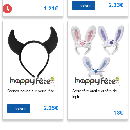
2.33€
1 coloris
1.21€
Cornes noires sur serre tête
Serre tête oreille et tête de
lapin
2.25€
1 coloris
13€