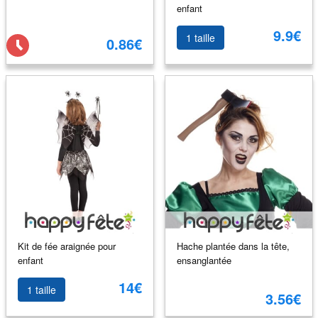
enfant
9.9€
1 taille
0.86€
Kit de fée araignée pour
Hache plantée dans la tête,
enfant
ensanglantée
14€
1 taille
3.56€