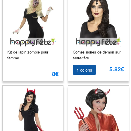
Kit de lapin zombie pour
Cornes noires de démon sur
femme
serre-tête
5.82€
1 coloris
8€