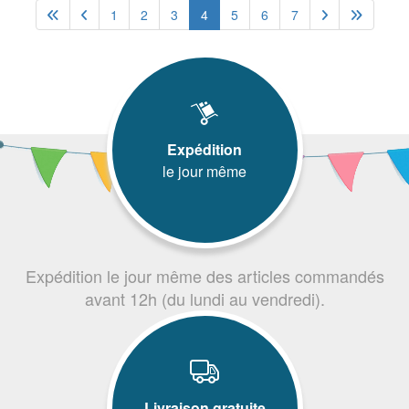
1
2
3
4
5
6
7
Expédition
le jour même
Expédition le jour même des articles commandés
avant 12h (du lundi au vendredi).
Livraison gratuite