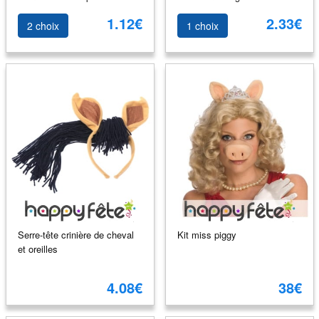
1.12€
2.33€
2 choix
1 choix
Serre-tête crinière de cheval
Kit miss piggy
et oreilles
4.08€
38€