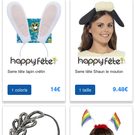
Serre tête lapin crétin
Serre tête Shaun le mouton
14€
9.48€
1 coloris
1 taille