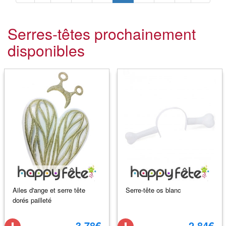
Serres-têtes prochainement
disponibles
Ailes d'ange et serre tête
Serre-tête os blanc
dorés pailleté
3.78€
2.84€