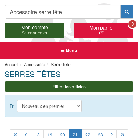
0
Mon compte
Mon panier
0
€
Se connecter
Menu
Accueil
Accessoire
Serre-tete
SERRES-TÊTES
Filtrer les articles
Tri:
18
19
20
21
22
23